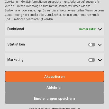
Cookies, um Geräteinformationen zu speichern und/oder darauf zuzugreifen.
Wenn du diesen Technologien zustimmst, können wir Daten wie das
Der Vorstand hat ein Kontaktbüro eingerichtet. Wir bitten Sie, an die
Surfverhalten oder eindeutige IDs auf dieser Website verarbeiten. Wenn du deine
E-Mailadresse
sekretariat@ag-cpc.de
eine kurze E-Mail zu senden.
Zustimmung nicht erteilst oder zurückziehst, können bestimmte Merkmale
Dieses erleichtert die Aktualisierung der Kontaktdaten. Gleichzeitig
und Funktionen beeinträchtigt werden.
möchten wir Sie ermuntern, uns auf diesem Wege Meinungen zur
Arbeit der AG mitzuteilen.
Funktional
Immer aktiv
Alle Fragen, Anmerkungen und Rückmeldungen zu
Koposkopiekursen, Kolposkopiediplomen und Zertifizierungen
Statistiken
können Sie weiterhin an Dr. Jens Quaas unter E-Mailadresse
Statistik
agcpc@jquaas.de
richten.
Marketing
Marketin
Akzeptieren
Ablehnen
Einstellungen speichern
Copyright © 2026
Arbeitsgemeinschaft Zervixpathologie und
Kolposkopie e.V.
. Alle Rechte vorbehalten. Theme:
ColorNews
von