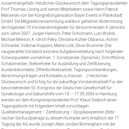
zusammengefaßt. Herzlichen Glückwunsch dem Tagungspräsidenten
Prof.Thomas Löning und seinen Mitarbeitern sowie Herrn Patrick
Marowski von der Kongreßorganisation Bayer Events in Plankstadt
GmbH. Die Mitgliederversammlung wählte in geheimer Abstimmung
die folgenden 10 Vorstandsmitglieder für die kommenden 4 Jahre bis
zum Jahre 2007: Jürgen Heinrich, Peter Schomann, Lutz Wolnik,
Michael Menton, K.-Ulrich Petry, Christina Kühler-Obbarius, Achim
Schneider, Volkmar Küppers, Martin Link, Oliver Brummer (Der
neugewählte Vorstand wird eine Aufgabenverteilung nach folgenden
Schwerpunkten vornehmen: 1. Vorsitzender (Sprecher), Schriftführer,
Schatzmeister, Stellvertreter für Ausbildung und Zertifizierung,
Auslandskontakte, Öffentlichkeitsarbeit, Tagungsvorbereitungen,
Abrechnungsfragen und Kontakte zu Kassen…..) Herzlichen
Glückwunsch und Erfolg für die zukünftige Vorstandsarbeit! Für den
bevorstehenden 55. Kongress der Deutschen Gesellschaft für
Gynäkologie und Geburtshilfe vom 14. – 17.09.2004 in Hamburg
werden wir dem Kongresspräsidenten Prof. Klaus Diedrich einen
Tagungsblock mit folgendem Inhalt vorschlagen:
Qualitätsmanagement – Zertifizierung – Dysplasiezentren (Bitte
reichen Sie Kurzbeiträge zu diesem Komplex ein!) Anläßlich der 17.
Tagung der AG wurde Joseph Allan Jordan/Birmingham mit der