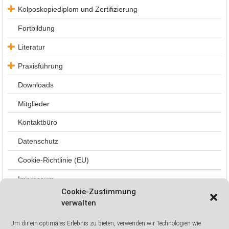
Kolposkopiediplom und Zertifizierung
Kolposkopieku
Fortbildung
Kolposkopiedip
Literatur
Kursrückblick (
aktuelle wissen
Praxisführung
Hospitationsei
Aufarbeitung v
Downloads
Zervixkarzinom
Chirurgischer 
Mitglieder
Kontaktbüro
Datenschutz
Cookie-Richtlinie (EU)
Impressum
Cookie-Zustimmung
verwalten
Kontaktbüro
Um dir ein optimales Erlebnis zu bieten, verwenden wir Technologien wie