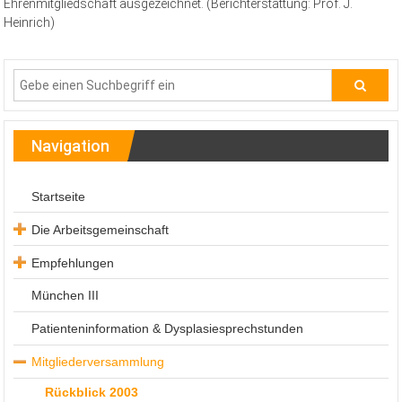
Ehrenmitgliedschaft ausgezeichnet. (Berichterstattung: Prof. J.
Heinrich)
Navigation
Startseite
Die Arbeitsgemeinschaft
Leitbild
Empfehlungen
Der Vorstand
S3 LL Kommen
München III
Geschichtliche
Patienteninformation & Dysplasiesprechstunden
Bilder
Mitgliederversammlung
Dr. Hanskurt B
Rückblick 2003