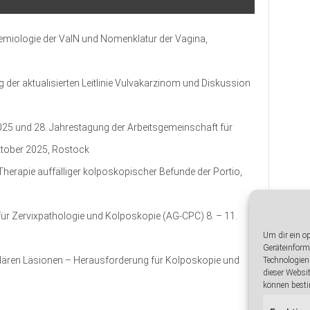
miologie der VaIN und Nomenklatur der Vagina,
er aktualisierten Leitlinie Vulvakarzinom und Diskussion
025 und 28. Jahrestagung der Arbeitsgemeinschaft für
Oktober 2025, Rostock
erapie auffälliger kolposkopischer Befunde der Portio,
ür Zervixpathologie und Kolposkopie (AG-CPC) 8. – 11.
Um dir ein o
Geräteinform
ären Läsionen – Herausforderung für Kolposkopie und
Technologien
dieser Websi
können besti