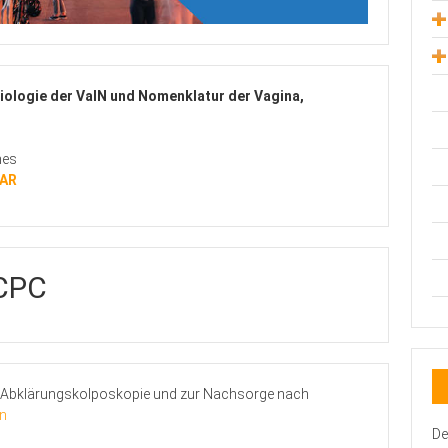
ologie der VaIN und Nomenklatur der Vagina,
nes
NAR
CPC
Abklärungskolposkopie und zur Nachsorge nach
n
De