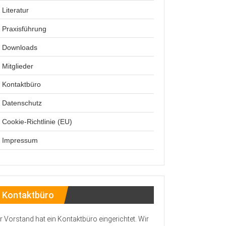
Kolposkopiediplom 
Literatur
Rückblick 2011
Kursrückblick (Zerti
aktuelle wissenschaf
Praxisführung
Rückblick 2013
Hospitationseinrich
Aufarbeitung von M
DGGG 2014 Wiss. S
Downloads
Zervixkarzinomscre
Chirurgischer Rau
Rückblick 2015
Mitglieder
Papillomviren
Rückblick 2017
Kontaktbüro
Rückblick 2019
Datenschutz
Rückblick 2021
Cookie-Richtlinie (EU)
Rückblick 2023
Impressum
Rückblick 2025
Rückblick 2027
Kontaktbüro
r Vorstand hat ein Kontaktbüro eingerichtet. Wir