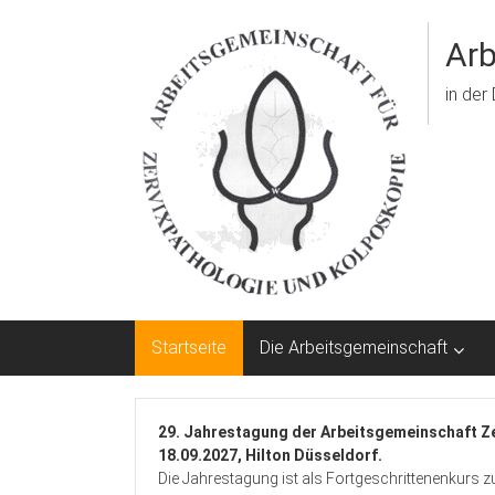
Zum
Inhalt
Arb
springen
in der
Startseite
Die Arbeitsgemeinschaft
29. Jahrestagung der Arbeitsgemeinschaft Ze
18.09.2027, Hilton Düsseldorf.
Die Jahrestagung ist als Fortgeschrittenenkurs