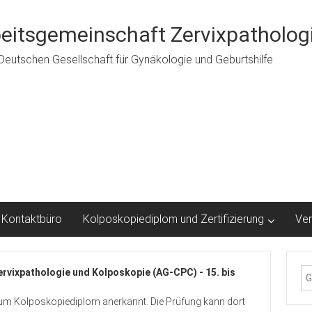
eitsgemeinschaft Zervixpathologi
 Deutschen Gesellschaft für Gynäkologie und Geburtshilfe
Kontaktbüro
Kolposkopiediplom und Zertifizierung
Ver
rvixpathologie und Kolposkopie (AG-CPC) - 15. bis
 zum Kolposkopiediplom anerkannt. Die Prüfung kann dort