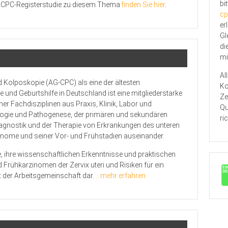
bi
GCPC-Registerstudie zu diesem Thema
finden Sie hier
.
cp
er
Gl
di
mi
Al
d Kolposkopie (AG-CPC) als eine der ältesten
Ko
und Geburtshilfe in Deutschland ist eine mitgliederstarke
Ze
ener Fachdisziplinen aus Praxis, Klinik, Labor und
Qu
tiologie und Pathogenese, der primären und sekundären
ri
iagnostik und der Therapie von Erkrankungen des unteren
zinome und seiner Vor- und Frühstadien auseinander.
, ihre wissenschaftlichen Erkenntnisse und praktischen
rühkarzinomen der Zervix uteri und Risiken für ein
t der Arbeitsgemeinschaft dar.
…mehr erfahren