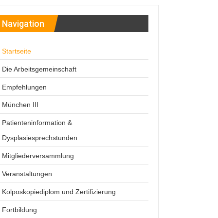
Navigation
Startseite
Die Arbeitsgemeinschaft
Leitbild
Empfehlungen
Der Vorstand
S3 LL Kommentar
München III
Geschichtliches
Patienteninformation &
Bilder
Dysplasiesprechstunden
Dr. Hanskurt Bauer
Mitgliederversammlung
Rückblick 2003
Veranstaltungen
Rückblick 2005
Kolposkopiediplom und Zertifizierung
Rückblick 2007
Kolposkopiekurse
Fortbildung
Rückblick 2009